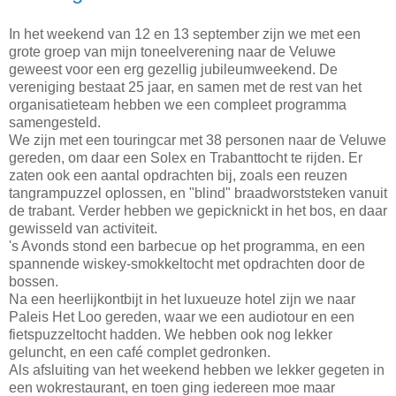
In het weekend van 12 en 13 september zijn we met een
grote groep van mijn toneelverening naar de Veluwe
geweest voor een erg gezellig jubileumweekend. De
vereniging bestaat 25 jaar, en samen met de rest van het
organisatieteam hebben we een compleet programma
samengesteld.
We zijn met een touringcar met 38 personen naar de Veluwe
gereden, om daar een Solex en Trabanttocht te rijden. Er
zaten ook een aantal opdrachten bij, zoals een reuzen
tangrampuzzel oplossen, en "blind" braadworststeken vanuit
de trabant. Verder hebben we gepicknickt in het bos, en daar
gewisseld van activiteit.
's Avonds stond een barbecue op het programma, en een
spannende wiskey-smokkeltocht met opdrachten door de
bossen.
Na een heerlijkontbijt in het luxueuze hotel zijn we naar
Paleis Het Loo gereden, waar we een audiotour en een
fietspuzzeltocht hadden. We hebben ook nog lekker
geluncht, en een café complet gedronken.
Als afsluiting van het weekend hebben we lekker gegeten in
een wokrestaurant, en toen ging iedereen moe maar