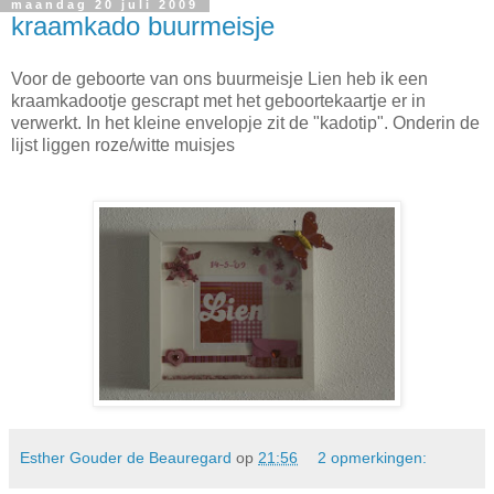
maandag 20 juli 2009
kraamkado buurmeisje
Voor de geboorte van ons buurmeisje Lien heb ik een
kraamkadootje gescrapt met het geboortekaartje er in
verwerkt. In het kleine envelopje zit de "kadotip". Onderin de
lijst liggen roze/witte muisjes
Esther Gouder de Beauregard
op
21:56
2 opmerkingen: