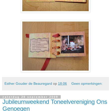
Esther Gouder de Beauregard
op
18:06
Geen opmerkingen:
zaterdag 26 september 2009
Jubileumweekend Toneelvereniging Ons
Genoegen