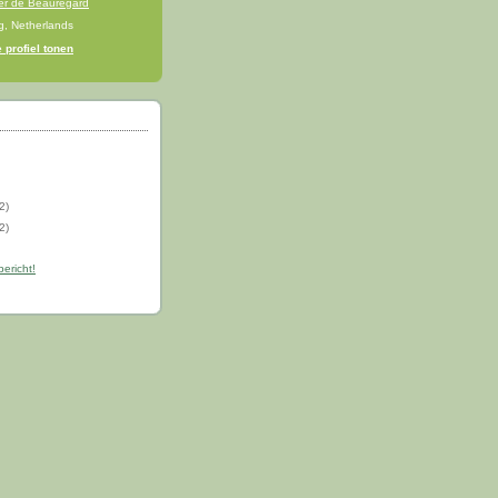
er de Beauregard
g, Netherlands
 profiel tonen
(2)
(2)
bericht!