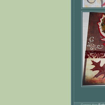
Gepost door
Esth