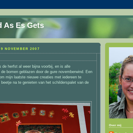
 As Es Gets
9 NOVEMBER 2007
e herfst al weer bijna voorbij, en is alle
n de bomen geblazen door de gure novemberwind. Een
m mijn laatste nieuwe creaties met iedereen te
 beetje na te genieten van het schilderspalet van de
Over mij