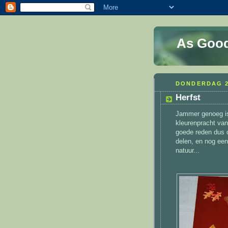
As Good
DONDERDAG 2
Herfst
Jammer genoeg is d
kleurenpracht va
goede reden dus o
delen, en nog een
natuur...