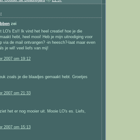
:
ubben
zei
t LO's Es!! Ik vind het heel creatief hoe je die
maakt hebt, heel mooi! Heb je mijn uitnodiging voor
p via de mail ontvangen? -in heesch?-laat maar even
s je wil! veel liefs van mij!
r 2007 om 19:12
leuk zoals je die blaadjes gemaakt hebt. Groetjes
r 2007 om 21:33
 ziet het er nog mooier uit. Mooie LO's es. Liefs,
r 2007 om 15:13