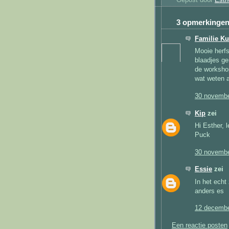
3 opmerkingen
Familie K
Mooie herfs
blaadjes ge
de worksho
wat weten al
30 novembe
Kip
zei
Hi Esther, 
Puck
30 novembe
Essie
zei
In het echt
anders es
12 decembe
Een reactie posten