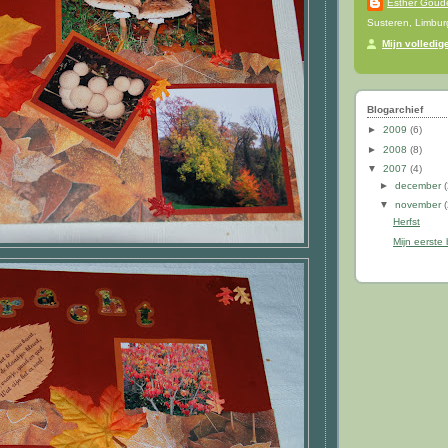
Esther Goud
Susteren, Limbur
Mijn volledige
Blogarchief
►
2009
(6)
►
2008
(8)
▼
2007
(4)
►
december
▼
november
Herfst
Mijn eerste 