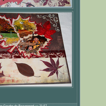
er Gouder de Beauregard
op
21:57